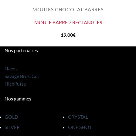
MOULES CHOCOLAT BARRES
MOULE BARRE 7 RECTANGLES
19,00
€
Nos partenaires
Hacos
Savage Bros. Co.
Nichifutsu
Nos gammes
GOLD
CRYSTAL
SILVER
ONE SHOT