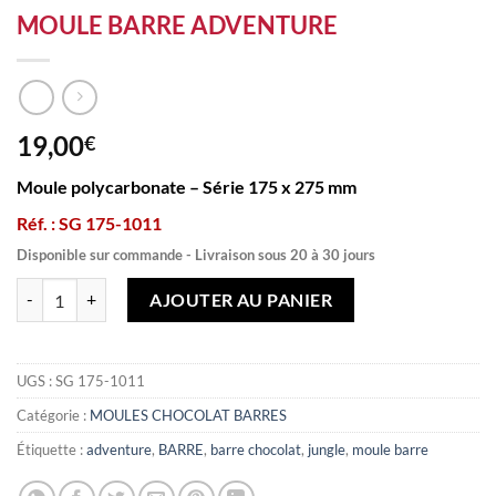
MOULE BARRE ADVENTURE
19,00
€
Moule polycarbonate – Série 175 x 275 mm
Réf. : SG 175-1011
Disponible sur commande - Livraison sous 20 à 30 jours
quantité de MOULE BARRE ADVENTURE
AJOUTER AU PANIER
UGS :
SG 175-1011
Catégorie :
MOULES CHOCOLAT BARRES
Étiquette :
adventure
,
BARRE
,
barre chocolat
,
jungle
,
moule barre