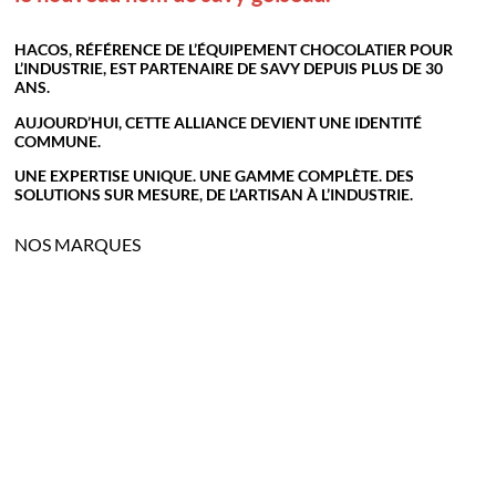
ÉQUIPEMENTS ET OPTIONS
FONDOIRS À CHOCOLAT
HACOS, RÉFÉRENCE DE L’ÉQUIPEMENT CHOCOLATIER POUR
MATERIEL DE COUPE
L’INDUSTRIE, EST PARTENAIRE DE SAVY DEPUIS PLUS DE 30
ANS.
IMPRIMANTE 3D À CHOCOLAT
AUJOURD’HUI, CETTE ALLIANCE DEVIENT UNE IDENTITÉ
FLOWPACK
COMMUNE.
AUTRES MATÉRIELS DE CHOCOLATERIE
UNE EXPERTISE UNIQUE. UNE GAMME COMPLÈTE. DES
BROYEUSES ET RAFFINEUSES
SOLUTIONS SUR MESURE, DE L’ARTISAN À L’INDUSTRIE.
GUIDES
Comment choisir une enrobeuse à chocolat ?
NOS MARQUES
NOS CLIENTS
VIDÉOS
Occasion
MOULES
SAV
COMMANDER DU PAPIER
CONTACT
HACOS
Recherche
pour :