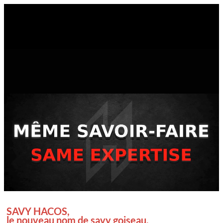
Passer
au
contenu
Accueil
Savy Hacos
Qui sommes-nous ?
MACHINES
TEMPÉREUSES – ENROBEUSES GOLD
TEMPÉREUSES – ENROBEUSES CRYSTAL
TEMPÉREUSES – ENROBEUSES SILVER
ONE SHOT
AUTRES ENROBEUSES
SAVY HACOS,
REFROIDISSEMENT DU CHOCOLAT
le nouveau nom de savy goiseau.
TURBINES D’ENROBAGE