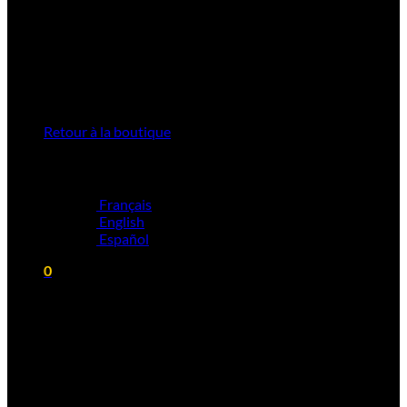
Aucun produit dans le panier.
Retour à la boutique
Français
English
Español
0