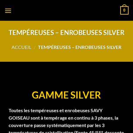
Passer
0
au
contenu
TEMPÉREUSES – ENROBEUSES SILVER
ACCUEIL
/
TEMPÉREUSES – ENROBEUSES SILVER
GAMME SILVER
Toutes les tempéreuses et enrobeuses SAVY
GOISEAU sont à tempérage en continu à 3 phases, la
couverture passe systématiquement par les 3
températures de cristallisation (Fonte 45/55°, descente