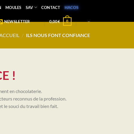
N
MOULES
SAV
CONTACT
HACOS
0
NEWSLETTER
0,00
€
ACCUEIL
/
ILS NOUS FONT CONFIANCE
E !
ment en chocolaterie.
cteurs reconnus de la profession.
e souci du travail bien fait.