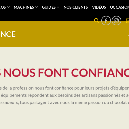
COS
MACHINES
GUIDES
NOS CLIENTS
VIDÉOS
OCCASIO
ANCE
S NOUS FONT CONFIANC
de la profession nous font confiance pour leurs projets d’équipe
 nos équipements répondent aux besoins des artisans passionnés et a
ssadeurs, tous partagent avec nous la même passion du chocolat et l