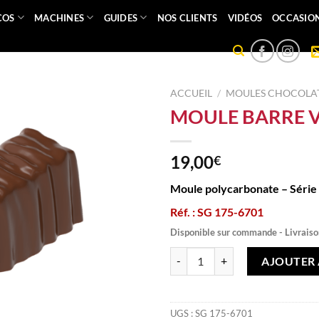
COS
MACHINES
GUIDES
NOS CLIENTS
VIDÉOS
OCCASIO
ACCUEIL
/
MOULES CHOCOLAT
MOULE BARRE 
19,00
€
Moule polycarbonate – Série
Réf. : SG 175-6701
Disponible sur commande - Livraiso
quantité de MOULE BARRE VAG
AJOUTER 
UGS :
SG 175-6701