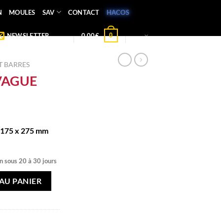
N
MOULES
SAV
CONTACT
HACOS
0
NEWSLETTER
0,00
€
 BARRES
VAGUE
 175 x 275 mm
n sous 20 à 30 jours
UE
AU PANIER