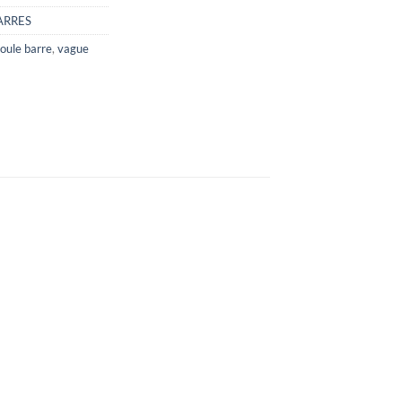
ARRES
oule barre
,
vague