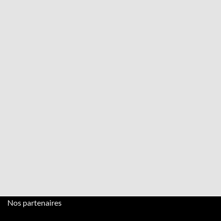
TP 300: l50 x L62 x h66 cm
TP 400/450: l55 x L77 x h115 cm
TÉLÉCHARGER LA BROCHURE
Nos partenaires