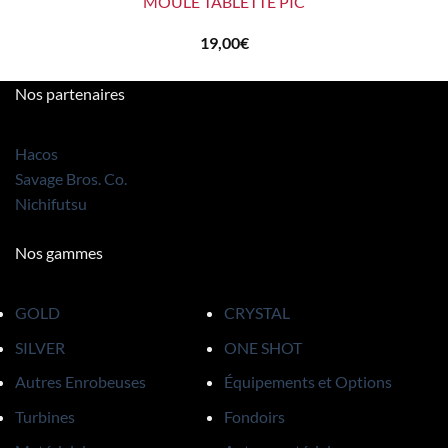
MOULE TABLETTE PIC
19,00
€
Nos partenaires
Hacos
Savage Bros. Co.
Nichifutsu
Nos gammes
GOLD
CRYSTAL
SILVER
ONE SHOT
Autres Enrobeuses
Équipements et Options
Turbines
Fondoirs