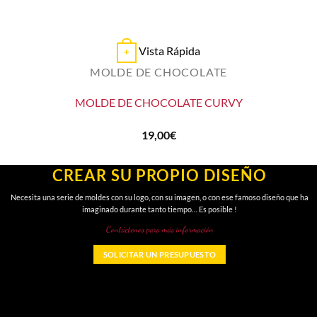
Vista Rápida
+
MOLDE DE CHOCOLATE
MOLDE DE CHOCOLATE CURVY
19,00
€
CREAR SU PROPIO DISEÑO
Necesita una serie de moldes con su logo, con su imagen, o con ese famoso diseño que ha
imaginado durante tanto tiempo… Es posible !
Contáctenos para más información
SOLICITAR UN PRESUPUESTO