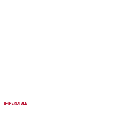
MOLDES PASCUA
23 PRODUCTOS
IMPERDIBLE