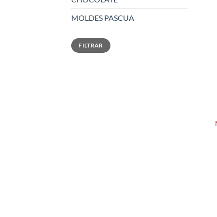
MOLDES PASCUA
Precio
Precio
FILTRAR
mínimo
máximo