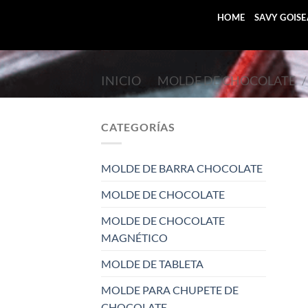
Saltar
HOME
SAVY GOIS
al
contenido
INICIO
/
MOLDE DE CHOCOLATE
/
CATEGORÍAS
MOLDE DE BARRA CHOCOLATE
MOLDE DE CHOCOLATE
MOLDE DE CHOCOLATE
MAGNÉTICO
MOLDE DE TABLETA
MOLDE PARA CHUPETE DE
CHOCOLATE