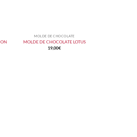
MOLDE DE CHOCOLATE
+
ION
MOLDE DE CHOCOLATE LOTUS
19,00
€