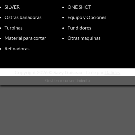
SILVER
ONE SHOT
Ostras banadoras
Equipo y Opciones
Turbinas
Fundidores
Material para cortar
Otras maquinas
Refinadoras
Copyright 2026 ©
Savy Goiseau
- Créé par
Dalidev
Gestionar consentimiento