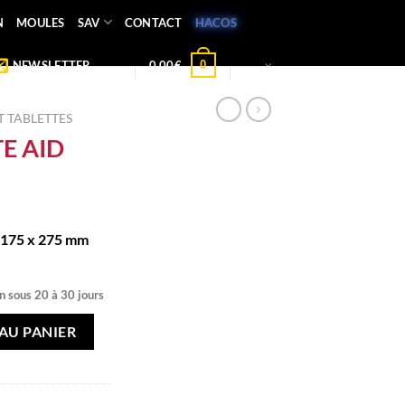
N
MOULES
SAV
CONTACT
HACOS
0
NEWSLETTER
0,00
€
 TABLETTES
E AID
 175 x 275 mm
n sous 20 à 30 jours
D
AU PANIER