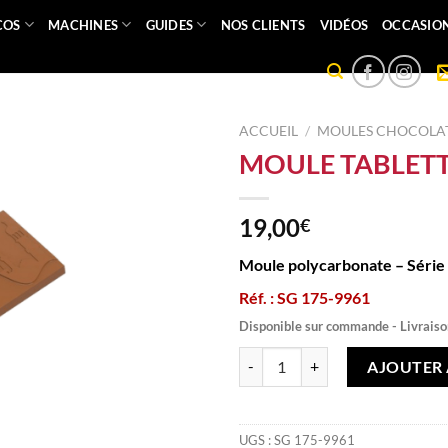
COS
MACHINES
GUIDES
NOS CLIENTS
VIDÉOS
OCCASIO
ACCUEIL
/
MOULES CHOCOLAT
MOULE TABLETT
19,00
€
Moule polycarbonate – Série
Réf. : SG 175-9961
Disponible sur commande - Livraiso
quantité de MOULE TABLETTE AI
AJOUTER 
UGS :
SG 175-9961