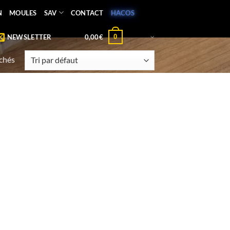
N
MOULES
SAV
CONTACT
HACOS
0
NEWSLETTER
0,00
€
ichés