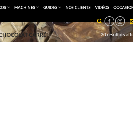
COS
MACHINES
GUIDES
NOS CLIENTS
VIDÉOS
OCCASIO
20 résultats aff
“CHOCOLAT CARRÉ”