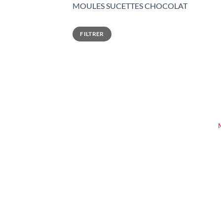
MOULES SUCETTES CHOCOLAT
Prix
Prix
FILTRER
min
max