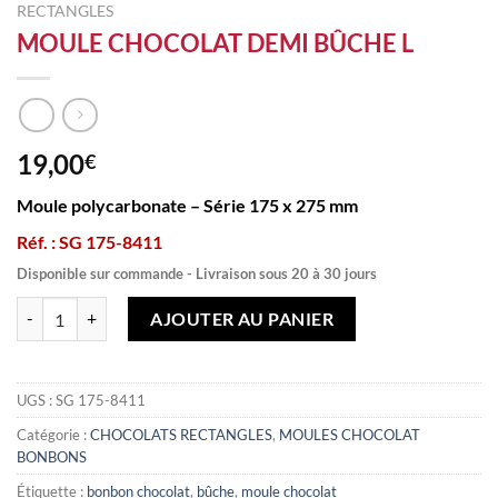
RECTANGLES
MOULE CHOCOLAT DEMI BÛCHE L
19,00
€
Moule polycarbonate – Série 175 x 275 mm
Réf. : SG 175-8411
Disponible sur commande - Livraison sous 20 à 30 jours
quantité de MOULE CHOCOLAT DEMI BÛCHE L
AJOUTER AU PANIER
UGS :
SG 175-8411
Catégorie :
CHOCOLATS RECTANGLES
,
MOULES CHOCOLAT
BONBONS
Étiquette :
bonbon chocolat
,
bûche
,
moule chocolat