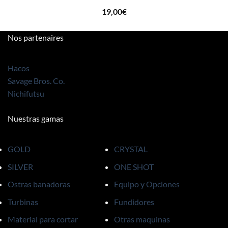
19,00
€
Nos partenaires
Hacos
Savage Bros. Co.
Nichifutsu
Nuestras gamas
GOLD
CRYSTAL
SILVER
ONE SHOT
Ostras banadoras
Equipo y Opciones
Turbinas
Fundidores
Material para cortar
Otras maquinas