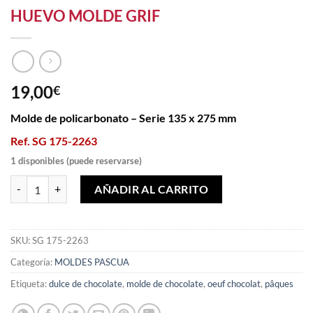
HUEVO MOLDE GRIF
19,00
€
Molde de policarbonato – Serie 135 x 275 mm
Ref. SG 175-2263
1 disponibles (puede reservarse)
HUEVO MOLDE GRIF cantidad
AÑADIR AL CARRITO
SKU:
SG 175-2263
Categoría:
MOLDES PASCUA
Etiqueta:
dulce de chocolate
,
molde de chocolate
,
oeuf chocolat
,
pâques