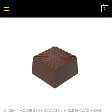
Saltar
0
al
contenido
INICIO
/
MOLDE DE CHOCOLATE
/
MOLDES CUADRADOS