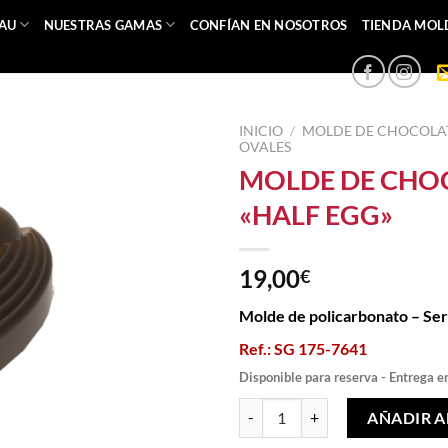
EAU
NUESTRAS GAMAS
CONFÍAN EN NOSOTROS
TIENDA MOL
INICIO
/
MOLDE DE CHOCOLA
OVALES
MOLDE DE CHO
«HALF EGG»
19,00
€
Molde de policarbonato – Se
Ref.: SG 175-7641
Disponible para reserva - Entrega e
MOLDE DE CHOCOLATE «HALF E
AÑADIR A