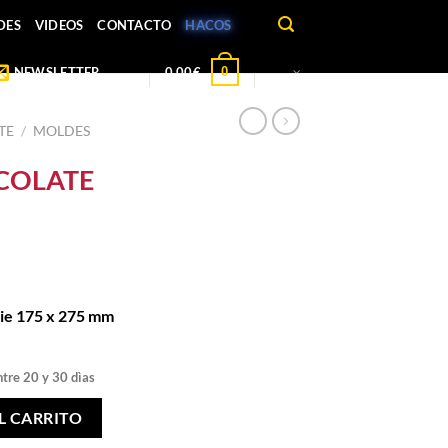
DES
VIDEOS
CONTACTO
HACOS
0
NEWSLETTER
0,00
€
TE
/
MOLDES
COLATE
rie 175 x 275 mm
ntre 20 y 30 dìas
GG» cantidad
L CARRITO