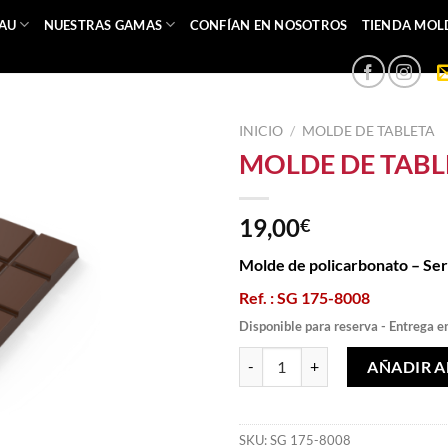
EAU
NUESTRAS GAMAS
CONFÍAN EN NOSOTROS
TIENDA MOL
INICIO
/
MOLDE DE TABLETA
MOLDE DE TABLE
19,00
€
Molde de policarbonato – Se
Ref. : SG 175-8008
Disponible para reserva - Entrega e
MOLDE DE TABLETA 3 X 4 cantid
AÑADIR A
SKU:
SG 175-8008