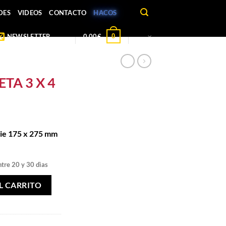
DES
VIDEOS
CONTACTO
HACOS
0
NEWSLETTER
0,00
€
TA 3 X 4
rie 175 x 275 mm
ntre 20 y 30 dìas
ad
L CARRITO