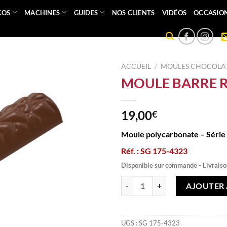
COS
MACHINES
GUIDES
NOS CLIENTS
VIDÉOS
OCCASIO
ACCUEIL
/
MOULES CHOCOLAT
MOULE BARRE R
19,00
€
Moule polycarbonate – Série
Réf. : SG 175-4323
Disponible sur commande - Livraiso
quantité de MOULE BARRE RELIE
AJOUTER 
UGS :
SG 175-4323