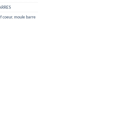
ARRES
ef coeur
,
moule barre