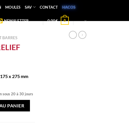
N
MOULES
SAV
CONTACT
HACOS
0
NEWSLETTER
0,00
€
 BARRES
ELIEF
 175 x 275 mm
n sous 20 à 30 jours
F
AU PANIER