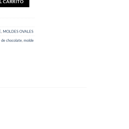
L CARRITO
E
,
MOLDES OVALES
e de chocolate
,
molde