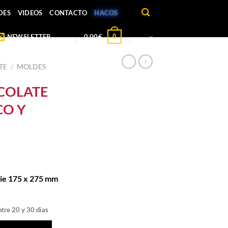
DES
VIDEOS
CONTACTO
HACOS
0
NEWSLETTER
0,00
€
TE
/
MOLDES
COLATE
CO Y
rie 175 x 275 mm
ntre 20 y 30 dìas
, HUECO Y RAYADO cantidad