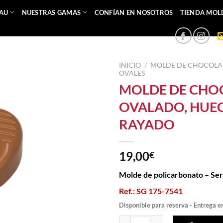
EAU
NUESTRAS GAMAS
CONFÍAN EN NOSOTROS
TIENDA MOL
INICIO
/
MOLDE DE CHOCOLA
OVALES
MOLDE DE CHO
OVALADO, HUE
RAYADO
19,00
€
Molde de policarbonato – Se
Ref.: SG 175-7541
Disponible para reserva - Entrega e
MOLDE DE CHOCOLATE OVALADO