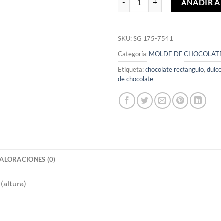
AÑADIR A
SKU:
SG 175-7541
Categoría:
MOLDE DE CHOCOLAT
Etiqueta:
chocolate rectangulo
,
dulc
de chocolate
ALORACIONES (0)
(altura)