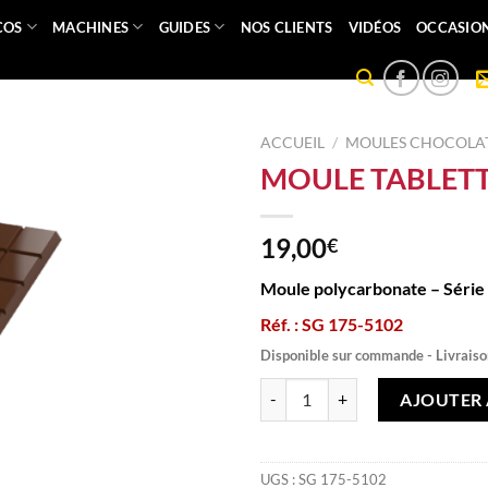
COS
MACHINES
GUIDES
NOS CLIENTS
VIDÉOS
OCCASIO
ACCUEIL
/
MOULES CHOCOLAT
MOULE TABLETTE
19,00
€
Moule polycarbonate – Série
Réf. : SG 175-5102
Disponible sur commande - Livraiso
quantité de MOULE TABLETTE 3 
AJOUTER 
UGS :
SG 175-5102