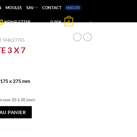
N
MOULES
SAV
CONTACT
HACOS
0
NEWSLETTER
0,00
€
 TABLETTES
 3 X 7
 175 x 275 mm
n sous 20 à 30 jours
X 7
AU PANIER