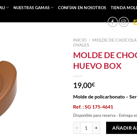
EAU
NUESTRAS GAMAS
CONFÍAN EN NOSOTROS
TIENDA MOL
INICIO
/
MOLDE DE CHOCOLA
OVALES
MOLDE DE CHO
HUEVO BOX
19,00
€
Molde de policarbonato – Se
Ref. : SG 175-4641
Disponible para reserva - Entrega e
MOLDE DE CHOCOLATE HUEVO 
AÑADIR A