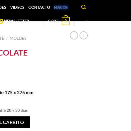
DES
VIDEOS
CONTACTO
HACOS
0
NEWSLETTER
0,00
€
TE
/
MOLDES
COLATE
rie 175 x 275 mm
ntre 20 y 30 dìas
BOX cantidad
L CARRITO